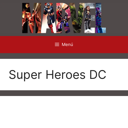
Saltar
al
contenido
Menú
Super Heroes DC