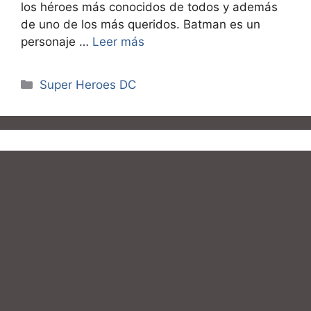
los héroes más conocidos de todos y además
de uno de los más queridos. Batman es un
personaje …
Leer más
Categorías
Super Heroes DC
Poderes de linterna
verde Hal Jordan en el
comic
noviembre 24, 2016
por
Ricardo