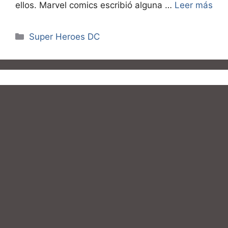
ellos. Marvel comics escribió alguna …
Leer más
Categorías
Super Heroes DC
Imagenes de batman y
gatubela besandose
para descargar
noviembre 16, 2016
por
Ricardo