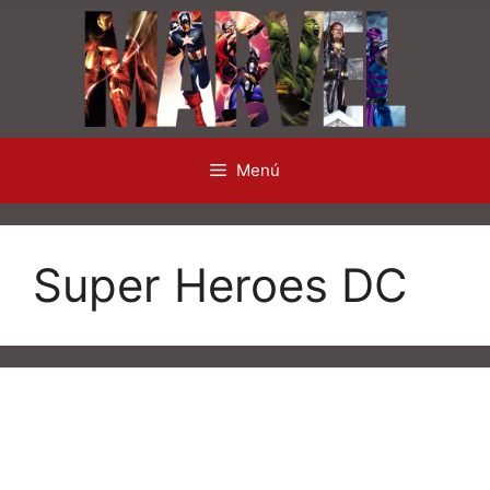
Saltar
al
contenido
Menú
Super Heroes DC