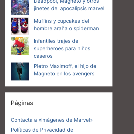
Deadpool, Magneto y otros
jinetes del apocalipsis marvel
Muffins y cupcakes del
hombre araña o spiderman
Infantiles trajes de
superheroes para niños
caseros
Pietro Maximoff, el hijo de
Magneto en los avengers
Páginas
Contacta a «Imágenes de Marvel»
Políticas de Privacidad de