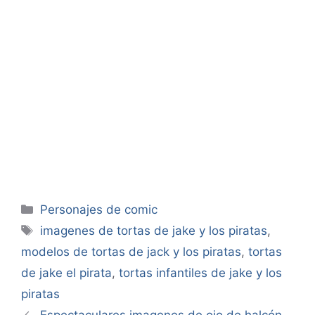
Categorías
Personajes de comic
Etiquetas
imagenes de tortas de jake y los piratas
,
modelos de tortas de jack y los piratas
,
tortas
de jake el pirata
,
tortas infantiles de jake y los
piratas
Espectaculares imagenes de ojo de halcón