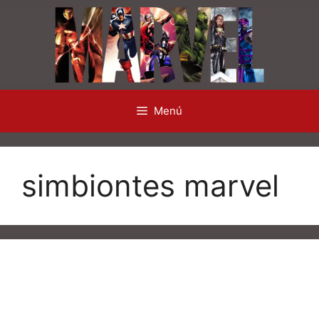
Saltar
al
contenido
Menú
simbiontes marvel