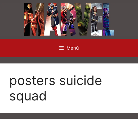
Saltar
al
contenido
Menú
posters suicide
squad