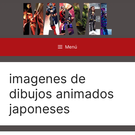
Saltar
al
contenido
Menú
imagenes de
dibujos animados
japoneses