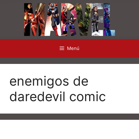
Saltar
al
contenido
Menú
enemigos de
daredevil comic