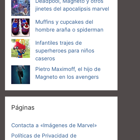
Deadpool, Magneto y otros
jinetes del apocalipsis marvel
Muffins y cupcakes del
hombre araña o spiderman
Infantiles trajes de
superheroes para niños
caseros
Pietro Maximoff, el hijo de
Magneto en los avengers
Páginas
Contacta a «Imágenes de Marvel»
Políticas de Privacidad de