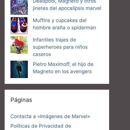
Deadpool, Magneto y otros
jinetes del apocalipsis marvel
Muffins y cupcakes del
hombre araña o spiderman
Infantiles trajes de
superheroes para niños
caseros
Pietro Maximoff, el hijo de
Magneto en los avengers
Páginas
Contacta a «Imágenes de Marvel»
Políticas de Privacidad de