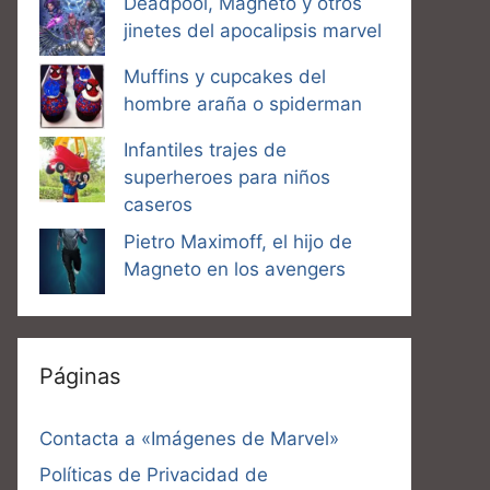
Deadpool, Magneto y otros
jinetes del apocalipsis marvel
Muffins y cupcakes del
hombre araña o spiderman
Infantiles trajes de
superheroes para niños
caseros
Pietro Maximoff, el hijo de
Magneto en los avengers
Páginas
Contacta a «Imágenes de Marvel»
Políticas de Privacidad de