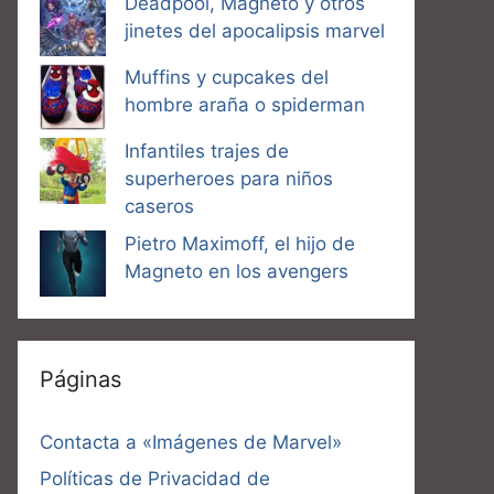
Deadpool, Magneto y otros
jinetes del apocalipsis marvel
Muffins y cupcakes del
hombre araña o spiderman
Infantiles trajes de
superheroes para niños
caseros
Pietro Maximoff, el hijo de
Magneto en los avengers
Páginas
Contacta a «Imágenes de Marvel»
Políticas de Privacidad de